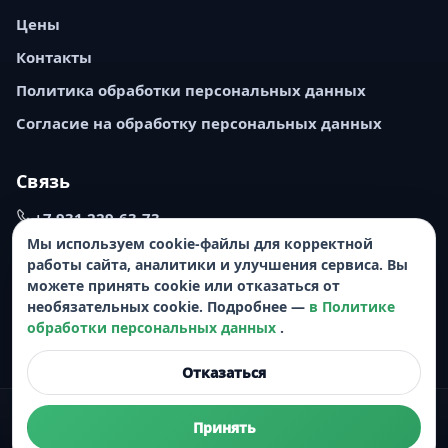
Цены
Контакты
Политика обработки персональных данных
Согласие на обработку персональных данных
Связь
+7 931 229-63-73
Мы используем cookie-файлы для корректной
nevahomecleaning.spb@gmail.com
работы сайта, аналитики и улучшения сервиса. Вы
можете принять cookie или отказаться от
Написать в MAX
необязательных cookie. Подробнее —
в Политике
Санкт-Петербург, Торфяная дорога, 8, корп. 3,
обработки персональных данных
.
помещения 1-Н, ком. № 68
Отказаться
© 2019–2026 Neva Home Cleaning
Принять
Информация на сайте не является публичной офертой