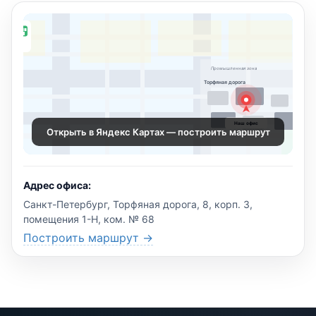
aning
8, корп. 3
68
Промышленная зона
Торфяная дорога
Наш офис
Открыть в Яндекс Картах — построить маршрут
Адрес офиса:
Санкт-Петербург, Торфяная дорога, 8, корп. 3,
помещения 1-Н, ком. № 68
Построить маршрут →