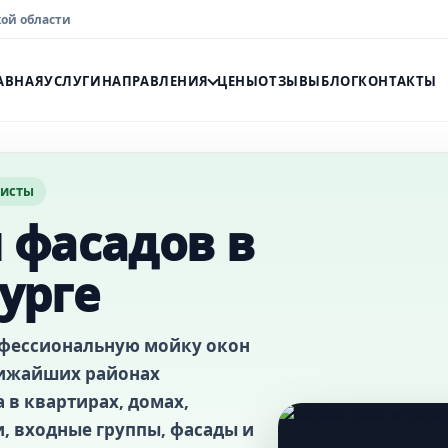
кой области
АВНАЯ
УСЛУГИ
НАПРАВЛЕНИЯ
ЦЕНЫ
ОТЗЫВЫ
БЛОГ
КОНТАКТЫ
нисты
 фасадов в
урге
офессиональную мойку окон
ближайших районах
 в квартирах, домах,
, входные группы, фасады и