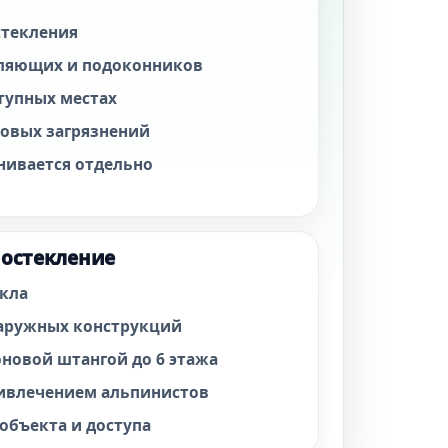
стекления
вляющих и подоконников
тупных местах
товых загрязнений
нивается отдельно
 остекление
екла
аружных конструкций
оновой штангой до 6 этажа
ривлечением альпинистов
 объекта и доступа