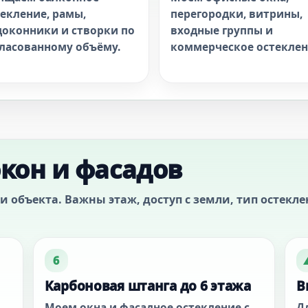
екление, рамы,
перегородки, витрины,
доконники и створки по
входные группы и
гласованному объёму.
коммерческое остеклен
кон и фасадов
 объекта. Важны этаж, доступ с земли, тип остеклен
6
Карбоновая штанга до 6 этажа
В
Моем окна и фасадное остекление с
Д