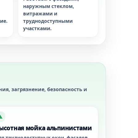
наружным стеклом,
витражами и
ие.
труднодоступными
участками.
ия, загрязнение, безопасность и
▲
ысотная мойка альпинистами
ля труднодоступных окон, фасадов,