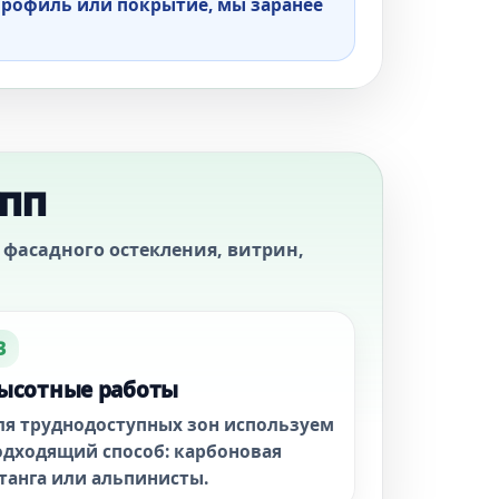
 профиль или покрытие, мы заранее
упп
фасадного остекления, витрин,
3
ысотные работы
ля труднодоступных зон используем
одходящий способ: карбоновая
танга или альпинисты.