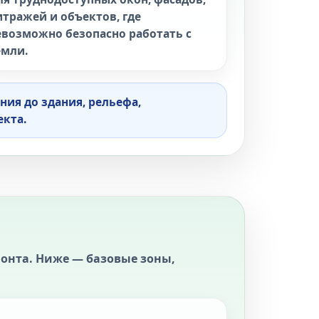
итражей и объектов, где
евозможно безопасно работать с
емли.
ния до здания, рельефа,
екта.
емонта. Ниже — базовые зоны,