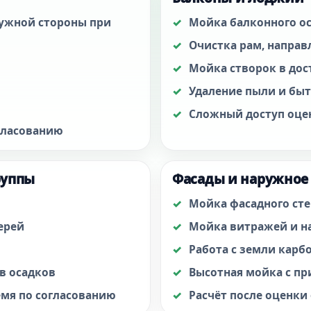
ружной стороны при
Мойка балконного о
Очистка рам, напра
Мойка створок в дос
Удаление пыли и бы
Сложный доступ оце
гласованию
руппы
Фасады и наружное
Мойка фасадного ст
ерей
Мойка витражей и н
Работа с земли карб
в осадков
Высотная мойка с п
емя по согласованию
Расчёт после оценки