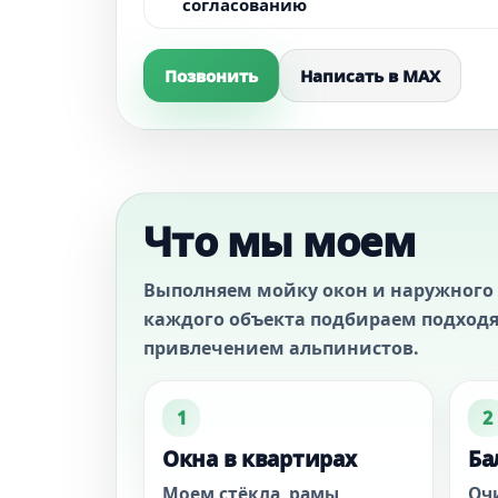
согласованию
Позвонить
Написать в MAX
Что мы моем
Выполняем мойку окон и наружного 
каждого объекта подбираем подходя
привлечением альпинистов.
1
2
Окна в квартирах
Ба
Моем стёкла, рамы,
Оч