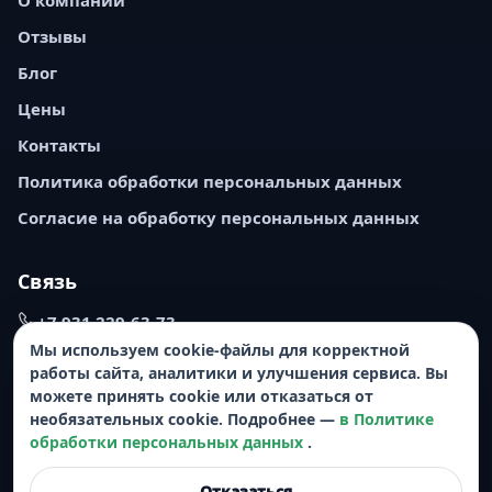
Отзывы
Блог
Цены
Контакты
Политика обработки персональных данных
Согласие на обработку персональных данных
Связь
+7 931 229-63-73
Мы используем cookie-файлы для корректной
nevahomecleaning.spb@gmail.com
работы сайта, аналитики и улучшения сервиса. Вы
можете принять cookie или отказаться от
Написать в MAX
необязательных cookie. Подробнее —
в Политике
Санкт-Петербург, Торфяная дорога, 8, корп. 3,
обработки персональных данных
.
помещения 1-Н, ком. № 68
Отказаться