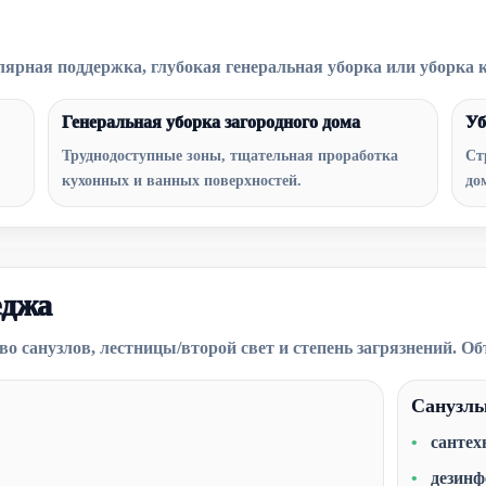
лярная поддержка, глубокая генеральная уборка или уборка 
Генеральная уборка загородного дома
Уб
Труднодоступные зоны, тщательная проработка
Ст
кухонных и ванных поверхностей.
до
еджа
о санузлов, лестницы/второй свет и степень загрязнений. Об
Санузл
сантех
дезинф