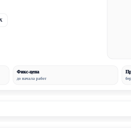
AX
Фикс-цена
Пр
до начала работ
бе