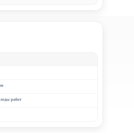
он
следы работ