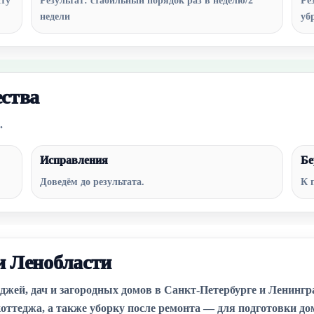
сту
Результат: стабильный порядок раз в неделю/2
Ре
недели
уб
ества
.
Исправления
Бе
Доведём до результата.
К 
и Ленобласти
джей, дач и загородных домов в Санкт-Петербурге и Ленингр
теджа, а также уборку после ремонта — для подготовки дом