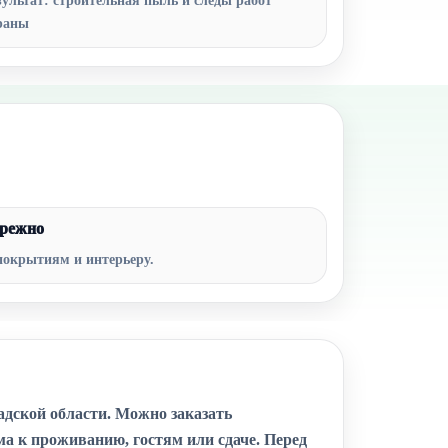
зультат: строительная пыль и следы работ
раны
режно
покрытиям и интерьеру.
адской области. Можно заказать
а к проживанию, гостям или сдаче. Перед